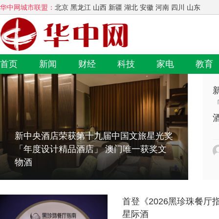
华中网城市联盟：
北京 黑龙江 山西 新疆 湖北 安徽 河南 四川 山东
首页
新闻
财经
科技
家电
教育
新中央酒店荣获第十九届中国文旅星光奖
「年度设计精品酒店」 澳门唯一获奖文
物酒
首登《2026黑珍珠餐厅指南》
星际酒