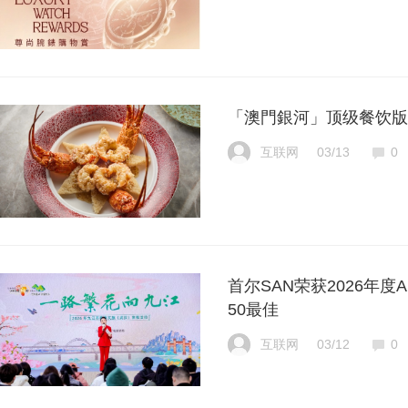
「澳門銀河」顶级餐饮版图
互联网
03/13
0
首尔SAN荣获2026年度ASI
50最佳
互联网
03/12
0