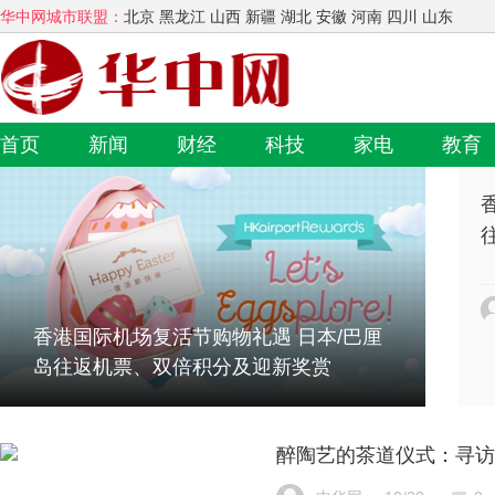
华中网城市联盟：
北京 黑龙江 山西 新疆 湖北 安徽 河南 四川 山东
首页
新闻
财经
科技
家电
教育
香港国际机场复活节购物礼遇 日本/巴厘
岛往返机票、双倍积分及迎新奖赏
醉陶艺的茶道仪式：寻访