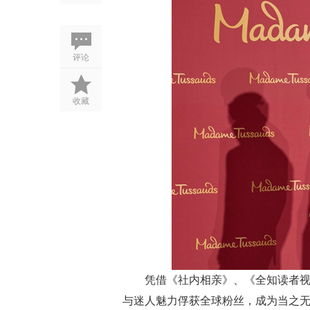
评论
收藏
凭借《社内相亲》、《全知读者
与迷人魅力俘获全球粉丝，成为当之无愧的