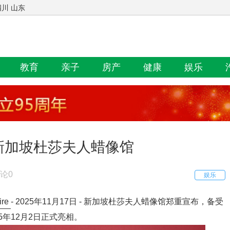
四川 山东
教育
亲子
房产
健康
娱乐
新加坡杜莎夫人蜡像馆
论0
娱乐
ire
- 2025年11月17日 - 新加坡杜莎夫人蜡像馆郑重宣布，备受
5年12月2日正式亮相。