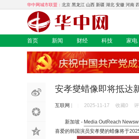
华中网城市联盟：
北京 黑龙江 山西 新疆 湖北 安徽 河南 
首页
新闻
财经
科技
家电
安孝燮蜡像即将抵达
互联网
|
2025-11-17
收藏0
评
新加坡 -
Media OutReach Newsw
喜爱的韩国演员安孝燮的蜡像将于202