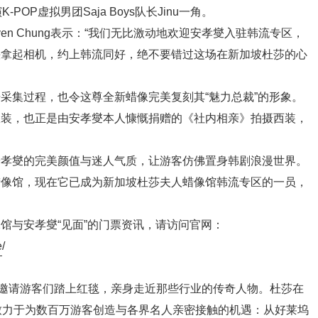
OP虚拟男团Saja Boys队长Jinu一角。
en Chung表示：“我们无比激动地欢迎安孝燮入驻韩流专区，
快拿起相机，约上韩流同好，绝不要错过这场在新加坡杜莎的心
采集过程，也令这尊全新蜡像完美复刻其“魅力总裁”的形象。
服装，也正是由安孝燮本人慷慨捐赠的《社内相亲》拍摄西装，
安孝燮的完美颜值与迷人气质，让游客仿佛置身韩剧浪漫世界。
蜡像馆，现在它已成为新加坡杜莎夫人蜡像馆韩流专区的一员，
馆与安孝燮“见面”的门票资讯，请访问官网：
e
/
终邀请游客们踏上红毯，亲身走近那些行业的传奇人物。杜莎在
致力于为数百万游客创造与各界名人亲密接触的机遇：从好莱坞