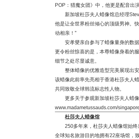
POP：猎魔女团》中，他更是配音出演K-P
新加坡杜莎夫人蜡像馆总经理Stev
他是让全世界粉丝倾心的顶级男神。
动相亲！”
安孝燮亲自参与了蜡像量身的数据
更令粉丝惊喜的是，本尊蜡像身着的
细节之处尽显诚意。
整体蜡像的优雅造型完美展现出
该蜡像此前率先亮相于香港杜莎夫人
共同致敬全球韩流标志性人物。
更多关于参观新加坡杜莎夫人蜡像
www.madametussauds.com/singapor
杜莎夫人蜡像馆
250多年来，杜莎夫人蜡像馆始
全球知名旅游目的地拥有22座场馆，