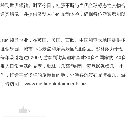
英雄到世界领袖。时至今日，杜莎不断与当代全球标志性人物合
的逼真蜡像，并提供激动人心的互动体验，确保每位游客都能以
的地的领导企业，在英国、美国、西欧、中国和亚太地区提供多
®
题度假乐园、城市中心景点和乐高乐园
度假区。默林致力于创
年吸引超过6200万游客到访其遍布全球20多个国家的140多
®
牌带入日常生活的专家，默林与乐高
集团、索尼影视娱乐、小
合作，打造丰富多样的旅游目的地，让游客沉浸在品牌娱乐、游
息，请访问：
www.merlinentertainments.biz
0