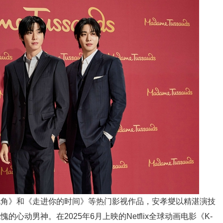
视角》和《走进你的时间》等热门影视作品，安孝燮以精湛演技
心动男神。在2025年6月上映的Netflix全球动画电影《K-