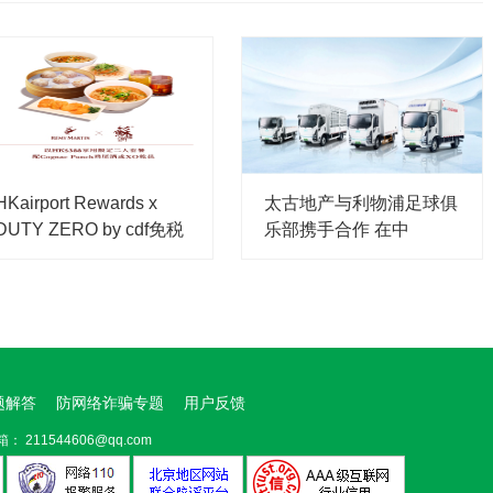
HKairport Rewards x
太古地产与利物浦足球俱
DUTY ZERO by cdf免税
乐部携手合作 在中
题解答
防网络诈骗专题
用户反馈
箱： 211544606@qq.com