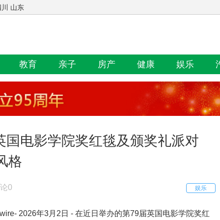
四川 山东
教育
亲子
房产
健康
娱乐
英国电影学院奖红毯及颁奖礼派对
风格
论0
娱乐
wire
- 2026年3月2日 - 在近日举办的第79届英国电影学院奖红