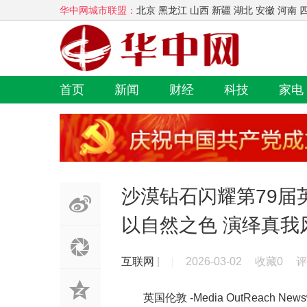
华中网城市联盟：
北京 黑龙江 山西 新疆 湖北 安徽 河南 
首页
新闻
财经
科技
家电
沙漠钻石闪耀第79届
以自然之色 演绎真我
互联网
|
2026-03-02
收藏0
评
英国伦敦 -
Media OutReach News