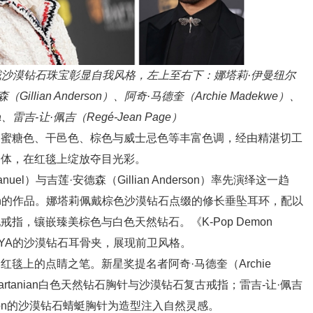
沙漠钻石珠宝彰显自我风格，左上至右下：娜塔莉·伊曼纽尔
森（Gillian Anderson）、阿奇·马德奎（Archie Madekwe）、
na、雷吉-让·佩吉（Regé-Jean Page）
、蜜糖色、干邑色、棕色与威士忌色等丰富色调，经由精湛切工
一体，在红毯上绽放夺目光彩。
anuel）与吉莲·安德森（Gillian Anderson）率先演绎这一趋
anian的作品。娜塔莉佩戴棕色沙漠钻石点缀的修长垂坠耳环，配以
指，镶嵌臻美棕色与白色天然钻石。《K-Pop Demon
择ANANYA的沙漠钻石耳骨夹，展现前卫风格。
毯上的点睛之笔。新星奖提名者阿奇·马德奎（Archie
Vartanian白色天然钻石胸针与沙漠钻石复古戒指；雷吉-让·佩吉
h London的沙漠钻石蜻蜓胸针为造型注入自然灵感。