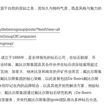
石源于自然的原始之美，其恒久与独特气质，既是风格与魅力的
y/debeersgroup/posts/?feedView=all
ersGroupOfCompanies
rsgroup/
oup）成立于1888年，是全球领先的钻石公司，在钻石勘探、开
专业经验。戴比尔斯集团及其合作伙伴在钻石供应链雇用超过
博茨瓦纳、加拿大、纳米比亚和南非的开矿作业而言，戴比尔斯集
比尔斯集团的核心策略，以此发展包括De Beers戴比尔斯
evermark永恒印记在内的品牌组合，以及其他开拓性解决方案，例如钻
acr。戴比尔斯集团通过戴比尔斯钻石研究机构（De Beers
提供教育和实验室服务，并依托戴比尔斯集团Ignite团队推出多种钻石分选、