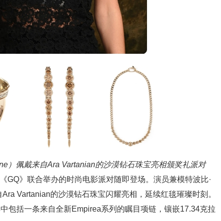
ingne）佩戴来自Ara Vartanian的沙漠钻石珠宝亮相颁奖礼派对
与《GQ》联合举办的时尚电影派对随即登场。演员兼模特波比·
戴来自Ara Vartanian的沙漠钻石珠宝闪耀亮相，延续红毯璀璨时刻。
括一条来自全新Empirea系列的瞩目项链，镶嵌17.34克拉