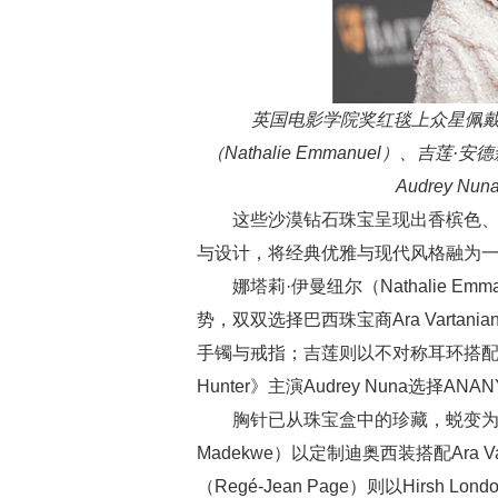
英国电影学院奖红毯上众星佩戴
（Nathalie Emmanuel）、吉莲·安德
Audrey Nu
这些沙漠钻石珠宝呈现出香槟色
与设计，将经典优雅与现代风格融为
娜塔莉·伊曼纽尔（Nathalie Emm
势，双双选择巴西珠宝商Ara Vart
手镯与戒指；吉莲则以不对称耳环搭配戒
Hunter》主演Audrey Nuna选
胸针已从珠宝盒中的珍藏，蜕变为红
Madekwe）以定制迪奥西装搭配Ara 
（Regé-Jean Page）则以Hirs