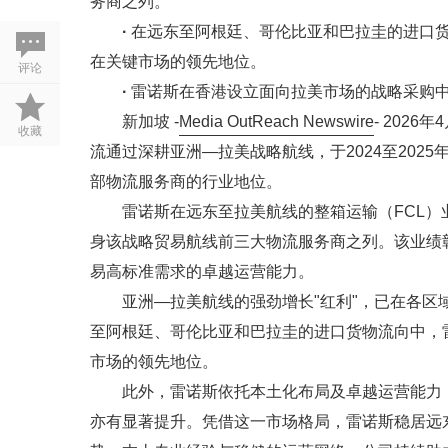
务商之列。
·
在远东至阿根廷、哥伦比亚和巴拉圭的进口
在关键市场的领先地位。
评论
·
雷诺斯在香港设立面向拉美市场的战略采购
新加坡 -
Media OutReach Newswire
- 202
收藏
流通过深耕亚洲—拉美战略航线，于2024至202
部物流服务商的行业地位。
雷诺斯在远东至拉美航线的整箱运输（FCL）业务
身该战略贸易航线前三大物流服务商之列。该业绩
易高标准需求的卓越运营能力。
亚洲—拉美航线的强劲增长"红利"，已在各
至阿根廷、哥伦比亚和巴拉圭的进口货物流向中，
市场的领先地位。
此外，雷诺斯依托本土化布局及卓越运营能力
亦有显著提升。凭借这一市场格局，雷诺斯稳居远