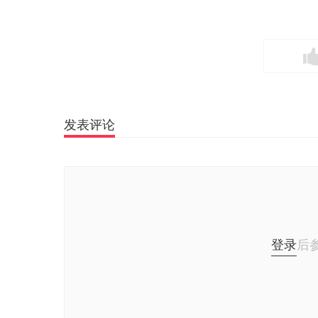
发表评论
登录
后