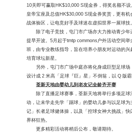
10关即可赢取HK$10,000 S现金券，得奖名
皇帝宝座及总值HK$30,000 S现金券奖赏，更
战体验区，让电竞好手及球迷在虚拟世界一展球技
除了电子竞技，屯门市广场亦大力推动青少年
提早开波。5月起于tmtp commons户外活动空
班，由专业教练指导，旨在培养小朋友对运动的兴
培育球坛新星。
另外，屯门市广场中庭亦将化身成巨型足球场，
设计成 2 米高「足球『巨』星」不倒翁，以 Q 
荃新天地由婴幼儿到老友记全龄齐开赛
除了直播足球赛事，荃新天地将举行多项足球
动，让未学走先学「踢球」的婴幼儿参与以足球为
记」长者足球健体操，以及「控球女神大挑战」快
界杯狂热。
更多精彩活动将稍后公布，敬请期待。