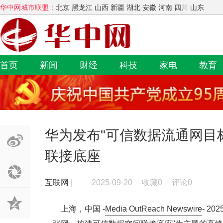
华中网城市联盟：
北京 黑龙江 山西 新疆 湖北 安徽 河南 四川 山东
首页
新闻
财经
科技
家电
教育
华为发布"可信数据流通网目
联接底座
互联网
|
2025-09-20
收藏0
评论0
上海，中国 -
Media OutReach Newswire
- 2