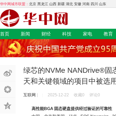
华中网城市联盟：
北京 黑龙江 山西 新疆 湖北 安徽 河南 四川 山东
首页
新闻
财经
科技
家电
教育
绿芯的NVMe NANDriv
天和关键领域的项目中被选
互联网
|
2025-12-22
收藏0
评论0
高性能BGA 固态硬盘提供经过验证的可靠性