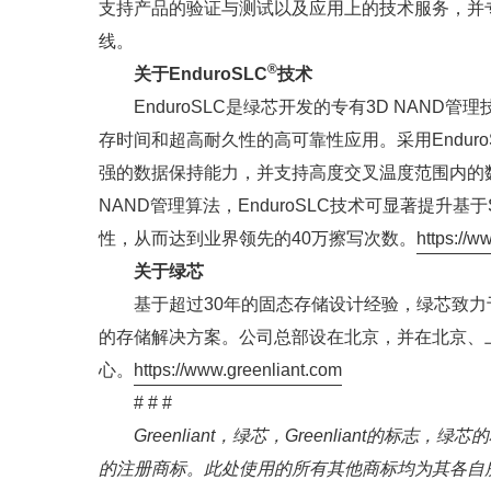
支持产品的验证与测试以及应用上的技术服务，并专注
线。
®
关于EnduroSLC
技术
EnduroSLC是绿芯开发的专有3D NAN
存时间和超高耐久性的高可靠性应用。采用Endur
强的数据保持能力，并支持高度交叉温度范围内的
NAND管理算法，EnduroSLC技术可显著提升基
性，从而达到业界领先的40万擦写次数。
https://
关于绿芯
基于超过30年的固态存储设计经验，绿芯致
的存储解决方案。公司总部设在北京，并在北京、
心。
https://www.greenliant.com
# # #
Greenliant，绿芯，Greenliant的标志，绿芯的标
的注册商标。此处使用的所有其他商标均为其各自