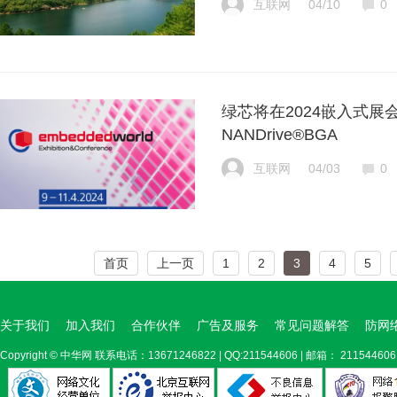
互联网
04/10
0
绿芯将在2024嵌入式展
NANDrive®BGA
互联网
04/03
0
首页
上一页
1
2
3
4
5
关于我们
加入我们
合作伙伴
广告及服务
常见问题解答
防网
Copyright ©
中华网
联系电话：13671246822 | QQ:211544606 | 邮箱： 211544606