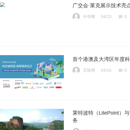
广交会·莱克展示技术亮
中华网
04/23
0
首个港澳及大湾区年度科技应
互联网
04/16
0
莱特波特（LitePoint
务