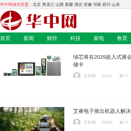
华中网城市联盟：
北京 黑龙江 山西 新疆 湖北 安徽 河南 四川 山东
首页
新闻
财经
科技
家电
教育
绿芯将在2025嵌入式
储卡
互联网
03/11
0
艾睿电子推出机器人解决
互联网
03/06
0