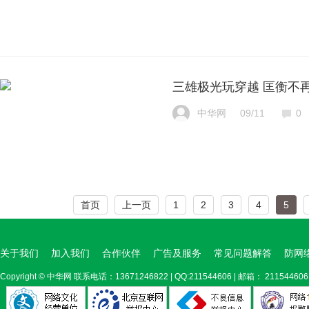
三雄极光玩穿越 匡衡不
中华网
09/11
0
首页
上一页
1
2
3
4
5
关于我们
加入我们
合作伙伴
广告及服务
常见问题解答
防网
Copyright ©
中华网
联系电话：13671246822 | QQ:211544606 | 邮箱： 211544606