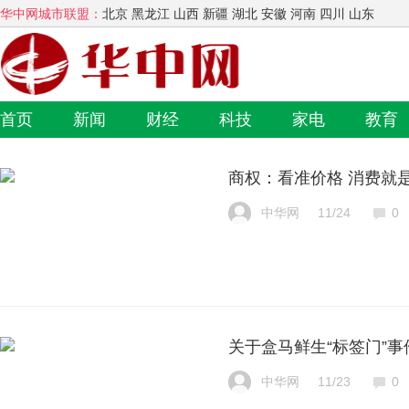
华中网城市联盟：
北京 黑龙江 山西 新疆 湖北 安徽 河南 四川 山东
首页
新闻
财经
科技
家电
教育
商权：看准价格 消费就
中华网
11/24
0
关于盒马鲜生“标签门”事
中华网
11/23
0